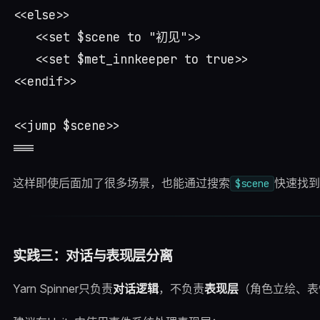
<<else>>

   <<set $scene to "初见">>

   <<set $met_innkeeper to true>>

<<endif>>

<<jump $scene>>

这样即使后面加了很多场景，也能通过搜索
快速找到
$scene
实践三：对话与表现层分离
Yarn Spinner只负责
对话逻辑
，不负责
表现层
（角色立绘、表