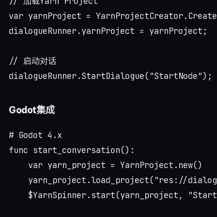
// 加载Yarn Project

var yarnProject = YarnProjectCreator.Create
dialogueRunner.yarnProject = yarnProject;

// 启动对话

Godot集成
# Godot 4.x

func start_conversation():

    var yarn_project = YarnProject.new()

    yarn_project.load_project("res://dialog