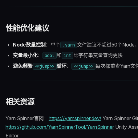
性能优化建议
Node数量控制
：单个
文件建议不超过50个Nod
.yarn
变量最小化
：
和
比字符串变量查询更快
bool
int
避免频繁
循环
：
每次都重查Yarn
<<jump>>
<<jump>>
相关资源
Yarn Spinner官网：
https://yarnspinner.dev/
Yarn Spinner G
https://github.com/YarnSpinnerTool/YarnSpinner
Unity As
Editor