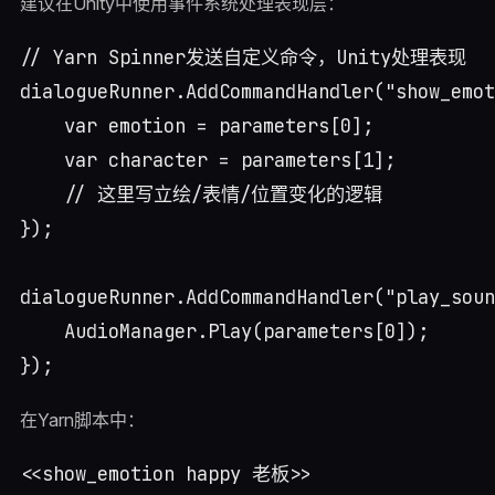
建议在Unity中使用事件系统处理表现层：
// Yarn Spinner发送自定义命令，Unity处理表现

dialogueRunner.AddCommandHandler("show_emot
    var emotion = parameters[0];

    var character = parameters[1];

    // 这里写立绘/表情/位置变化的逻辑

});

dialogueRunner.AddCommandHandler("play_soun
    AudioManager.Play(parameters[0]);

在Yarn脚本中：
<<show_emotion happy 老板>>
