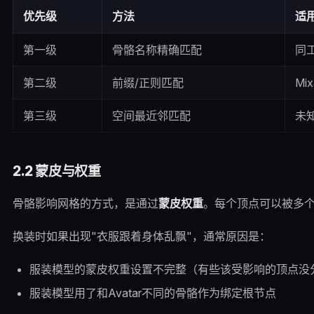
优先级
方法
适
第一级
骨骼名称精确匹配
同
第二级
前缀/正则匹配
Mi
第三级
空间最近邻匹配
未
2.2 蒙皮与权重
骨骼影响网格的方式，是通过
蒙皮权重
。每个顶点可以被多个
换装时如果出现"衣服跟着身体乱飘"，通常原因是：
服装模型的蒙皮权重设置不完整（有些该受影响的顶点没
服装模型用了和Avatar不同的骨骼作为绑定根节点