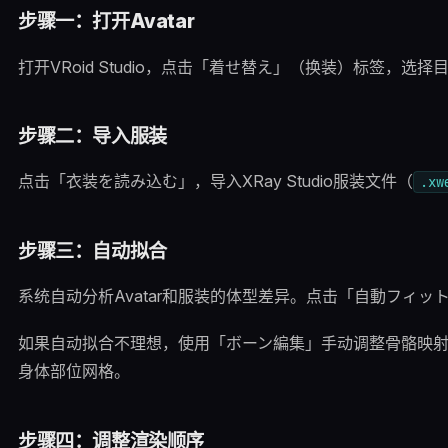
步骤一：打开Avatar
打开VRoid Studio，点击「着せ替え」（换装）标签，选择目标
步骤二：导入服装
点击「衣装を読み込む」，导入XRay Studio服装文件（
.xw
步骤三：自动拟合
系统自动分析Avatar和服装的体型差异。点击「自動フィッ
如果自动拟合不理想，使用「ボーン編集」手动调整骨骼映
身体部位网格。
步骤四：调整渲染顺序