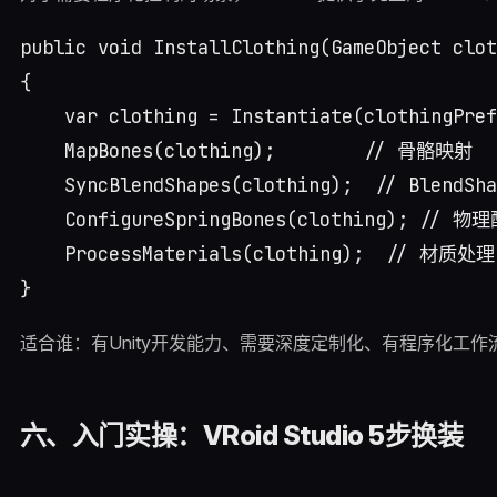
public void InstallClothing(GameObject clot
{

    var clothing = Instantiate(clothingPref
    MapBones(clothing);        // 骨骼映射

    SyncBlendShapes(clothing);  // BlendSh
    ConfigureSpringBones(clothing); // 物理
    ProcessMaterials(clothing);  // 材质处理

适合谁：有Unity开发能力、需要深度定制化、有程序化工
六、入门实操：VRoid Studio 5步换装