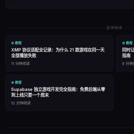
延伸阅读
⚙️
教程
⚙️
教程
XMP 协议适配全记录：为什么 21 款游戏在同一天
同时让
全部播放失败
指南
11
分钟阅读
9
分钟
⚙️
教程
Supabase 独立游戏开发完全指南：免费后端从零
到上线只要一个周末
12
分钟阅读