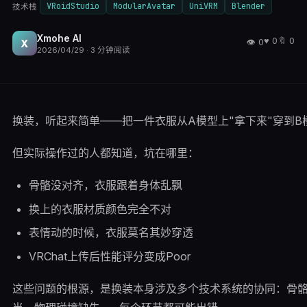
VRoidStudio
ModularAvatar
UniVRM
Blender
技术栈
Xmohe AI
♥
0
🔖
0
👁
0
X
2026/04/29
·
3
分钟阅读
换装，听起来简单——把一件衣服从A模型上"拿下来"穿到B
但实际操作过的人都知道，坑在哪里：
骨骼没对齐，衣服跟着身体乱飘
换上的衣服材质颜色完全不对
表情动的时候，衣服莫名其妙穿透
VRChat上传后性能评分变成Poor
这些问题的根源，是换装本身涉及多个技术系统的协同：骨