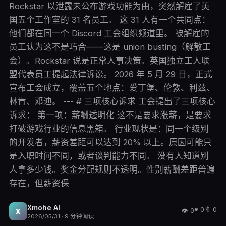
Rockstar 以泄露未公布游戏功能为由，突然解雇了英
国五个工作室的 31 名员工。 这 31 人有一个共同点：
他们都在同一个 Discord 工会组织频道里。 被解雇的
员工认为这不是巧合——这是 union busting（解散工
会）。Rockstar 说是正常人事决策。英国独立工人联
盟代表员工提起法律诉讼。 2026 年 5 月 29 日，正式
宣布工会成立，覆盖五个地点：爱丁堡、伦敦、利兹、
林肯、邓迪。 --- # 三项核心诉求 工会提出了三项核心
诉求： 第一项：薪酬透明化 这不是要求涨薪，是要求
打破游戏行业的信息黑箱。 行业现状是：同一个级别
的开发者，薪资差距可以达到 20% 以上。原因可能只
是入职时间不同，或者谈判能力不同。 没有人知道别
人拿多少钱。奖金分配规则不透明。性别薪酬差距普遍
存在，但薪资保
Xmohe AI
♥
0
🔖
0
👁
0
X
2026/05/31
·
9
分钟阅读