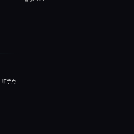
♥
0
🔖
0
👁
0
文章信息
分类
快讯
难度
进阶
0
阅读量
0
点赞
，顺手点
0
收藏
阅读时长
约 10 分钟
相关话题
AI
开源工具
快讯
进阶
技术栈