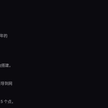
 年的
始搭建，
引导到网
5 个点，