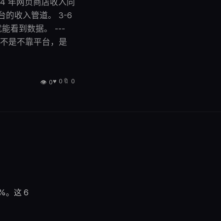
024 年网页商店收入同
收入管道。 3-6
看到数据。 ---
r。 不是不靠平台，是
♥
0
🔖
0
👁
0
文章信息
分类
深度分析
难度
高级
0
阅读量
%。这 6
0
点赞
0
收藏