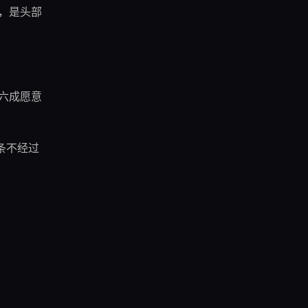
探，是头部
阅读时长
约 6 分钟
发现更多内容
。
独立游戏 × AI 技术深度内容库
有六成愿意
浏览 Techie →
一条不经过