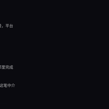
费，平台
那里完成
这笔中介