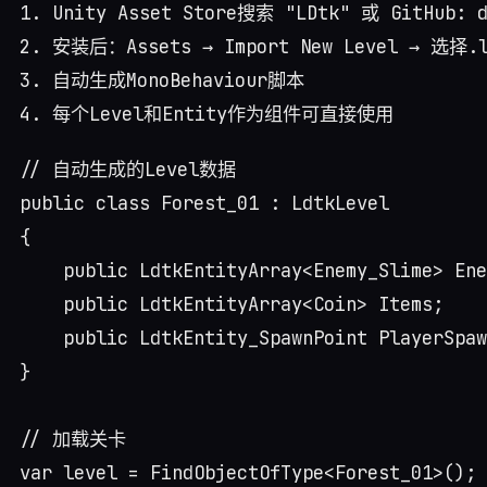
1. Unity Asset Store搜索 "LDtk" 或 GitHub: de
2. 安装后：Assets → Import New Level → 选择.l
3. 自动生成MonoBehaviour脚本

// 自动生成的Level数据

public class Forest_01 : LdtkLevel

{

    public LdtkEntityArray<Enemy_Slime> Ene
    public LdtkEntityArray<Coin> Items;

    public LdtkEntity_SpawnPoint PlayerSpaw
}

// 加载关卡

var level = FindObjectOfType<Forest_01>();
