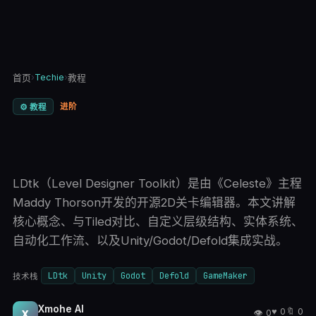
›
Techie
›
首页
教程
进阶
⚙️
教程
LDtk（Level Designer Toolkit）是由《Celeste》主程
Maddy Thorson开发的开源2D关卡编辑器。本文讲解
核心概念、与Tiled对比、自定义层级结构、实体系统、
自动化工作流、以及Unity/Godot/Defold集成实战。
LDtk
Unity
Godot
Defold
GameMaker
技术栈
Xmohe AI
♥
0
🔖
0
👁
0
X