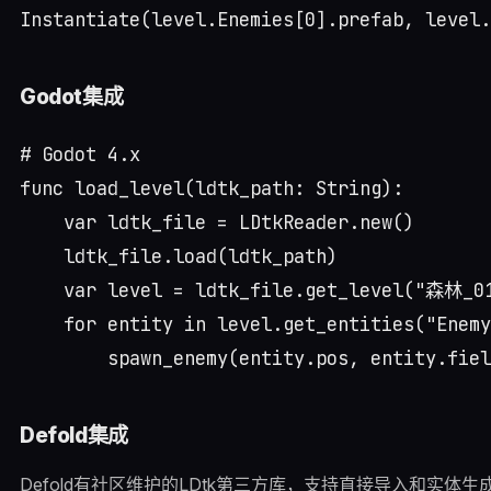
Godot集成
# Godot 4.x

func load_level(ldtk_path: String):

    var ldtk_file = LDtkReader.new()

    ldtk_file.load(ldtk_path)

    var level = ldtk_file.get_level("森林_01
    for entity in level.get_entities("Enemy
Defold集成
Defold有社区维护的LDtk第三方库，支持直接导入和实体生