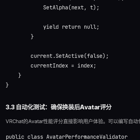
            SetAlpha(next, t);

            yield return null;

        }

        current.SetActive(false);

        currentIndex = index;

    }

3.3 自动化测试：确保换装后Avatar评分
VRChat的Avatar性能评分直接影响用户体验。可以编写
public class AvatarPerformanceValidator
