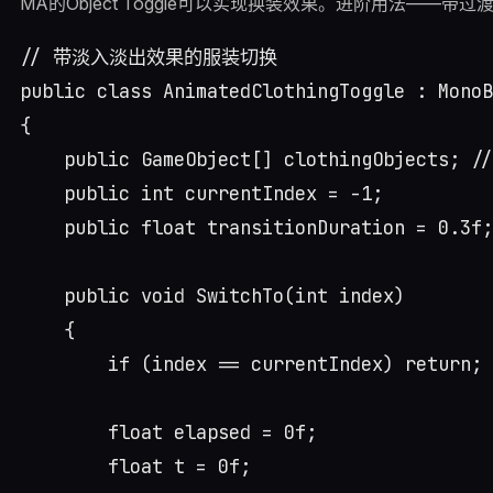
MA的Object Toggle可以实现换装效果。进阶用法——带
// 带淡入淡出效果的服装切换

public class AnimatedClothingToggle : MonoB
{

    public GameObject[] clothingObjects;
    public int currentIndex = -1;

    public float transitionDuration = 0.3f;

    public void SwitchTo(int index)

    {

        if (index == currentIndex) return;

        float elapsed = 0f;

        float t = 0f;
