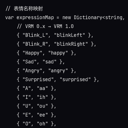
// 表情名称映射

var expressionMap = new Dictionary<string, 
    // VRM 0.x → VRM 1.0

    { "Blink_L", "blinkLeft" },

    { "Blink_R", "blinkRight" },

    { "Happy", "happy" },

    { "Sad", "sad" },

    { "Angry", "angry" },

    { "Surprised", "surprised" },

    { "A", "aa" },

    { "I", "ih" },

    { "U", "ou" },

    { "E", "ee" },

    { "O", "oh" },
