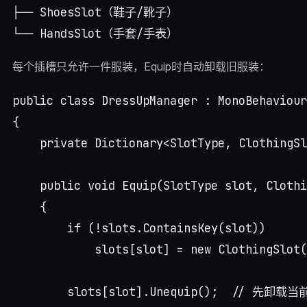
├── ShoesSlot（鞋子/靴子）

每个插槽只允许一件服装，Equip时自动卸载旧服装：
public class DressUpManager : MonoBehaviour

{

    private Dictionary<SlotType, ClothingSl
    public void Equip(SlotType slot, Clothi
    {

        if (!slots.ContainsKey(slot))

            slots[slot] = new ClothingSlot(
        slots[slot].Unequip();  // 先卸载当