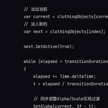
        // 淡出当前

        var current = clothingObjects[curre
        // 淡入新的

        var next = clothingObjects[index];

        next.SetActive(true);

        while (elapsed < transitionDuration
        {

            elapsed += Time.deltaTime;

            t = elapsed / transitionDuratio
            // 同步调整Alpha/Scale实现过渡

            SetAlpha(current, 1f - t);
