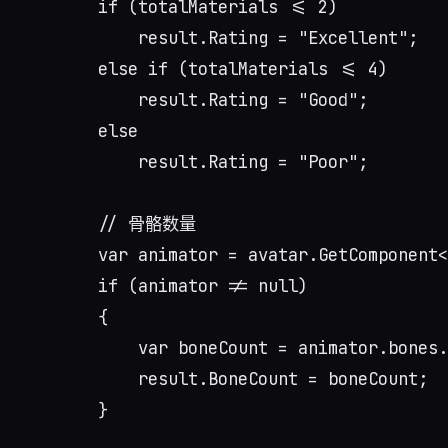
        if (totalMaterials <= 2)

            result.Rating = "Excellent";

        else if (totalMaterials <= 4)

            result.Rating = "Good";

        else

            result.Rating = "Poor";

        // 骨骼数量

        var animator = avatar.GetComponent<
        if (animator != null)

        {

            var boneCount = animator.bones.
            result.BoneCount = boneCount;

        }
