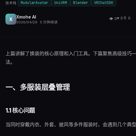
ModularAvatar
UniVRM
Blender
VRChatSDK
技术栈
Xmohe AI
♥
0
🔖
0
👁
0
X
2026/04/29
·
5
分钟阅读
上篇讲解了换装的核心原理和入门工具。下篇聚焦高级技巧
法。
一、多服装层叠管理
1.1 核心问题
当同时穿戴内衣、外套、披风等多件服装时，会遇到几个典