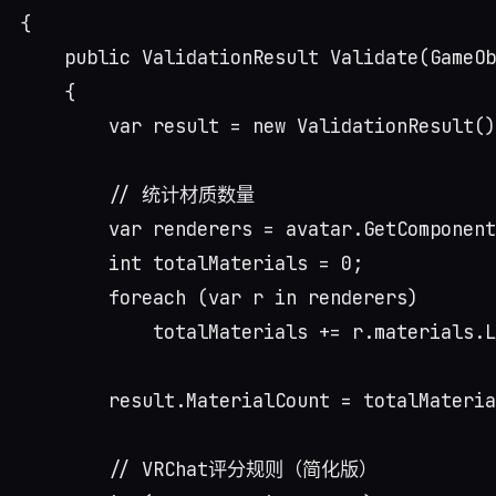
{

    public ValidationResult Validate(GameOb
    {

        var result = new ValidationResult()
        // 统计材质数量

        var renderers = avatar.GetComponent
        int totalMaterials = 0;

        foreach (var r in renderers)

            totalMaterials += r.materials.L
        result.MaterialCount = totalMateria
        // VRChat评分规则（简化版）
