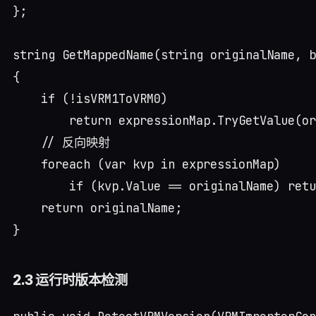
};

string GetMappedName(string originalName, b
{

    if (!isVRM1ToVRM0)

        return expressionMap.TryGetValue(or
    // 反向映射

    foreach (var kvp in expressionMap)

        if (kvp.Value == originalName) retu
    return originalName;

2.3 运行时版本检测