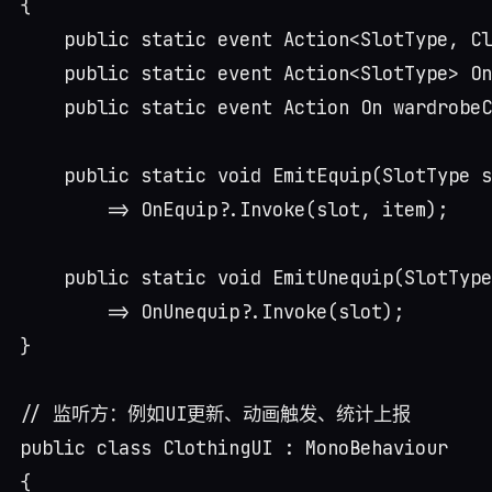
{

    public static event Action<SlotType, Cl
    public static event Action<SlotType> On
    public static event Action On wardrobeC
    public static void EmitEquip(SlotType s
        => OnEquip?.Invoke(slot, item);

    public static void EmitUnequip(SlotType
        => OnUnequip?.Invoke(slot);

}

// 监听方：例如UI更新、动画触发、统计上报

public class ClothingUI : MonoBehaviour

{
