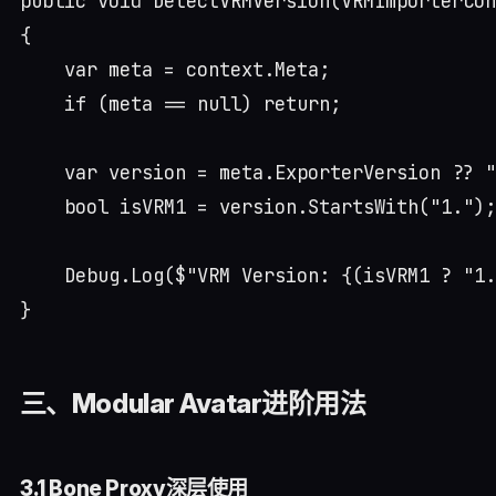
public void DetectVRMVersion(VRMImporterCon
{

    var meta = context.Meta;

    if (meta == null) return;

    var version = meta.ExporterVersion ?? "
    bool isVRM1 = version.StartsWith("1.");

    Debug.Log($"VRM Version: {(isVRM1 ? "1.
三、Modular Avatar进阶用法
3.1 Bone Proxy深层使用