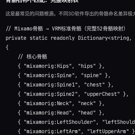
这是最常见的问题根源。不同3D软件导出的骨骼命名差异极
// Mixamo骨骼 → VRM标准骨骼（完整52骨骼映射）

private static readonly Dictionary<string, 
{

    // 核心骨骼

    { "mixamorig:Hips", "hips" },

    { "mixamorig:Spine", "spine" },

    { "mixamorig:Spine1", "chest" },

    { "mixamorig:Spine2", "upperChest" },

    { "mixamorig:Neck", "neck" },

    { "mixamorig:Head", "head" },

    { "mixamorig:LeftShoulder", "leftShould
    { "mixamorig:LeftArm", "leftUpperArm" }