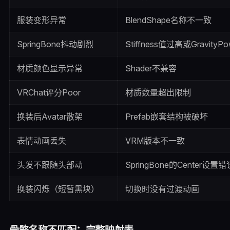
服装变形异常
BlendShape名称不一致
SpringBone抖动剧烈
Stiffness值过高或GravityP
材质颜色显示异常
Shader不兼容
VRChat评分Poor
材质数量超出限制
换装后Avatar散架
Prefab嵌套结构被破坏
表情动画丢失
VRM版本不一致
头发不跟随头部动
SpringBone的Center设置错
换装闪烁（短暂黑块）
切换时没有过渡动画
骨骼名称不匹配：完整映射表