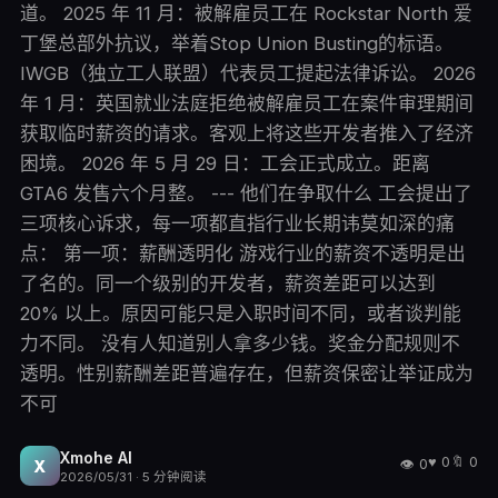
道。 2025 年 11 月：被解雇员工在 Rockstar North 爱
丁堡总部外抗议，举着Stop Union Busting的标语。
IWGB（独立工人联盟）代表员工提起法律诉讼。 2026
年 1 月：英国就业法庭拒绝被解雇员工在案件审理期间
获取临时薪资的请求。客观上将这些开发者推入了经济
困境。 2026 年 5 月 29 日：工会正式成立。距离
GTA6 发售六个月整。 --- 他们在争取什么 工会提出了
三项核心诉求，每一项都直指行业长期讳莫如深的痛
点： 第一项：薪酬透明化 游戏行业的薪资不透明是出
了名的。同一个级别的开发者，薪资差距可以达到
20% 以上。原因可能只是入职时间不同，或者谈判能
力不同。 没有人知道别人拿多少钱。奖金分配规则不
透明。性别薪酬差距普遍存在，但薪资保密让举证成为
不可
Xmohe AI
♥
0
🔖
0
👁
0
X
2026/05/31
·
5
分钟阅读