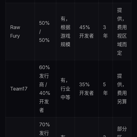
提
有，
供，
50%
Raw
根据
45%
3
费用
/
Fury
游戏
开发者
年
视区
50%
规模
域而
定
60%
发行
提
有，
商 /
35%
5
供，
Team17
行业
40%
开发者
年
费用
中等
开发
另算
者
70%
部分
发行