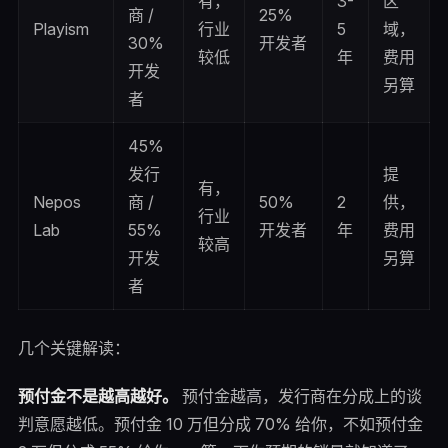
有，
3-
区
商 /
25%
Playism
行业
5
域，
30%
开发者
较低
年
费用
开发
另算
者
45%
发行
提
有，
Nepos
商 /
50%
2
供，
行业
Lab
55%
开发者
年
费用
较高
开发
另算
者
几个关键解读：
预付金不是越高越好。
预付金越高，发行商在分成上的谈
判意愿越低。预付金 10 万但分成 70% 给你，不如预付金