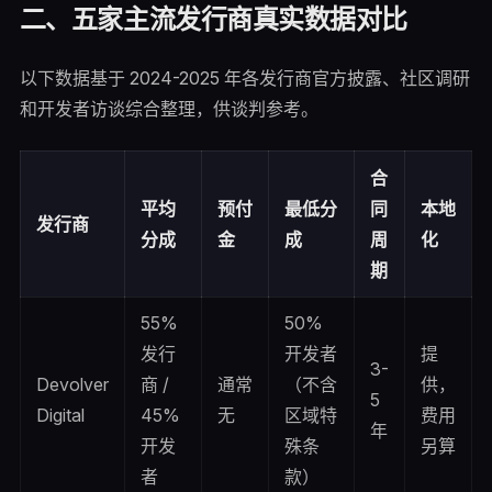
二、五家主流发行商真实数据对比
以下数据基于 2024-2025 年各发行商官方披露、社区调研
和开发者访谈综合整理，供谈判参考。
合
平均
预付
最低分
同
本地
发行商
分成
金
成
周
化
期
55%
50%
发行
开发者
提
3-
Devolver
商 /
通常
（不含
供，
5
Digital
45%
无
区域特
费用
年
开发
殊条
另算
者
款）