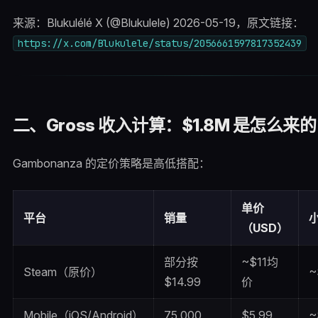
来源：Blukulélé X (@Blukulele) 2026-05-19，原文链接：
https://x.com/Blukulele/status/2056661597817352439
二、Gross 收入计算：$1.8M 是怎么来的
Gambonanza 的定价策略是高低搭配：
单价
平台
销量
（USD）
部分按
~$11均
Steam（原价）
~
$14.99
价
Mobile（iOS/Android）
75,000
$5.99
~