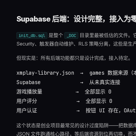
Supabase 后端：设计完整，接入为
是整个
目录里最被低估的文件。它的
init_db.sql
_DOC
Security、触发器自动维护、RLS 策略分离，这些
但现实是：所有后端功能都只是设计完成，接入待定。
xmplay-library.json  →  games 数据来源（
Supabase             →  从未真实连接

游戏播放量           →  全部显示 0

用户评分             →  全部显示 0

这个状态是创业项目最常见的设计过度陷阱——把数据
JSON 文件跑通核心路径，等后端资源到位再切换，而不