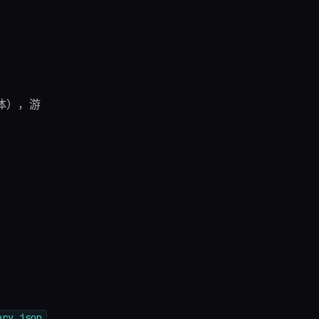
变体），游
ary.json