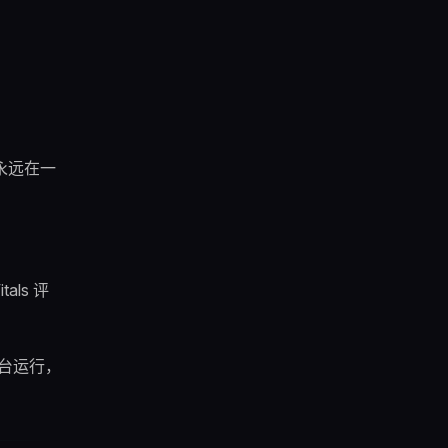
永远在一
als 评
台运行，