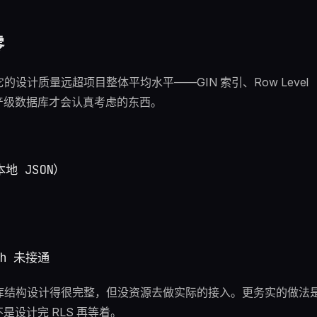
零
设计质量远超项目整体平均水平——GIN 索引、Row Level
是生产级数据库才会认真考虑的东西。
本地 JSON）

库结构设计得很完整，但没资源去做实际的接入。更务实的做法
是设计完 RLS 再等着。