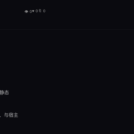
♥
0
🔖
0
👁
0
文章信息
分类
深度分析
难度
高级
0
阅读量
0
点赞
静态
0
收藏
阅读时长
约 12 分钟
数、与宿主
技术栈
Static-MPA
Supabase
CSS-Design-Tokens
XSP-v2