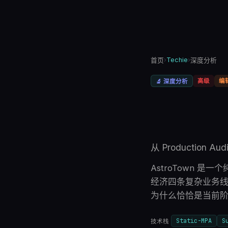
›
Techie
›
首页
深度分析
高级
编
🔬
深度分析
从 Productio
AstroTown 
经济四条复杂业务线
为什么恰恰是当前
Static-MPA
S
技术栈