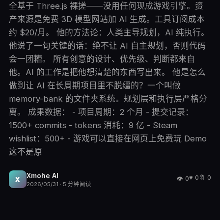
全基于 Three.js 裸搓——没用任何现成游戏引擎。资
产来源是免费 3D 模型网站加 AI 生成。工具订阅成本
约 $20/月。 他的方法论：人类主导规划，AI 纯执行。
他说了一句关键的话：绝不让 AI 自主规划，否则代码
会一团糟。 所有创意的设计、优先级、判断都来自
他。AI 的工作是把他想清楚的东西写出来。 他是怎么
做到让 AI 在长周期项目里不脱缰的？一个叫做
memory-bank 的文件夹系统。规划层和执行层严格分
离。 成果数据： - 项目周期：2 个月 - 提交记录：
1500+ commits - tokens 消耗：9 亿 - Steam
wishlist：500+ - 游戏可以直接在网页上免费玩 Demo
这不是原
Xmohe AI
♥
0
🔖
0
👁
0
X
2026/05/31
·
5
分钟阅读