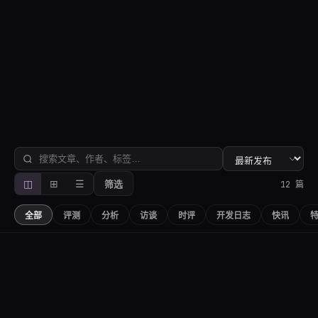
的诗意漫游
12
1
2
2.2万
0 篇
文章总数
作者
总阅读
本月更新
深度评测
当XMP格式遇上Feaia式玩偶叙事，小品游戏如何以此抵
达文学彼岸
👁
xiaoyu_lin
0
♥
0
💬
0
10月15日
评测
编辑精选
置顶
◫
⊞
☰
12
篇
筛选
全部
评测
分析
访谈
时评
开发日志
快讯
📰
8.8
独游魔盒：在像素与文字的缝隙间，重拾一场复古的
精选
评测
诗意漫游