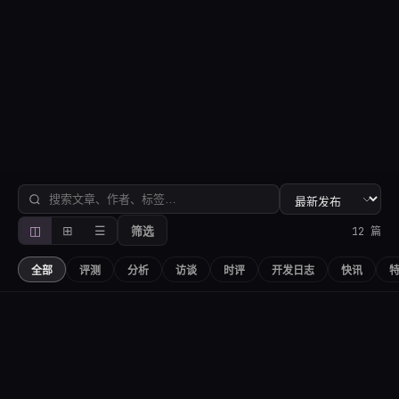
的诗意漫游
12
1
2
2.2万
0 篇
文章总数
作者
总阅读
本月更新
深度评测
当XMP格式遇上Feaia式玩偶叙事，小品游戏如何以此抵
达文学彼岸
👁
xiaoyu_lin
0
♥
0
💬
0
10月15日
评测
编辑精选
置顶
◫
⊞
☰
12
篇
筛选
全部
评测
分析
访谈
时评
开发日志
快讯
📰
8.8
独游魔盒：在像素与文字的缝隙间，重拾一场复古的
精选
评测
诗意漫游