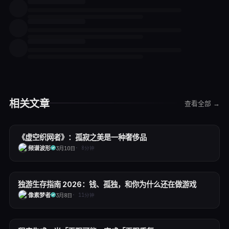
相关文章
查看全部 →
📰
8.8
《虚空织网者》：孤寂之美是一种奢侈品
评测
3月10日
频谱波形
·
8
分钟
📰
独游生存指南 2026：钱、孤独，和你为什么还在做游戏
访谈
3月8日
像素梦者
·
11
分钟