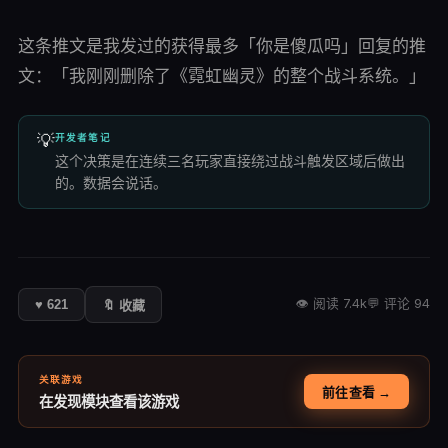
这条推文是我发过的获得最多「你是傻瓜吗」回复的推
文：「我刚刚删除了《霓虹幽灵》的整个战斗系统。」
💡
开发者笔记
这个决策是在连续三名玩家直接绕过战斗触发区域后做出
的。数据会说话。
👁 阅读
7.4k
💬 评论
94
♥
621
🔖
收藏
关联游戏
前往查看 →
在发现模块查看该游戏