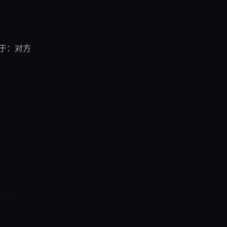
浏览 Techie →
在于：对方