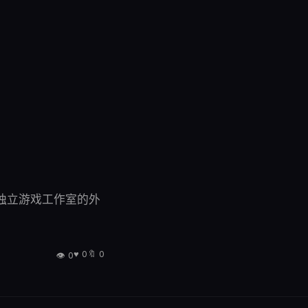
对独立游戏工作室的外
♥
0
🔖
0
👁
0